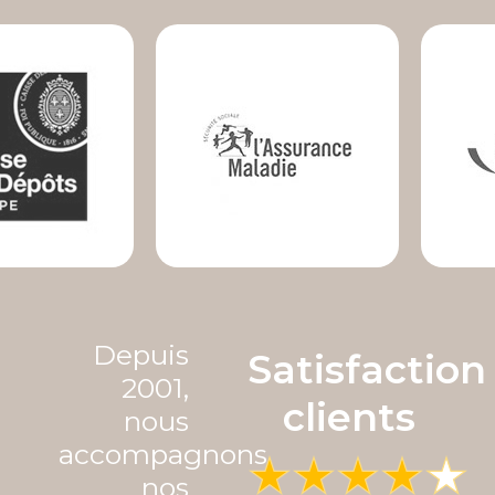
Depuis
Satisfaction
2001,
clients
nous
accompagnons
nos