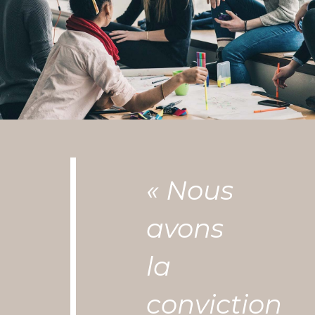
« Nous
avons
la
conviction