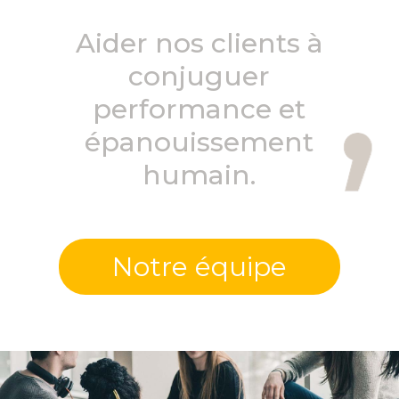
Aider nos clients à
conjuguer
performance et
épanouissement
humain.
Notre équipe