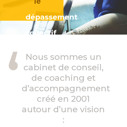
le
dépassement
collectif
Nous sommes un
cabinet de conseil,
de coaching et
d’accompagnement
créé en 2001
autour d’une vision
: